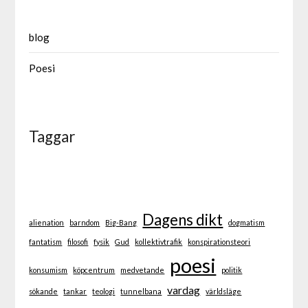
blog
Poesi
Taggar
Dagens dikt
alienation
barndom
Big-Bang
dogmatism
fantatism
filosofi
fysik
Gud
kollektivtrafik
konspirationsteori
poesi
konsumism
köpcentrum
medvetande
politik
vardag
sökande
tankar
teologi
tunnelbana
världsläge