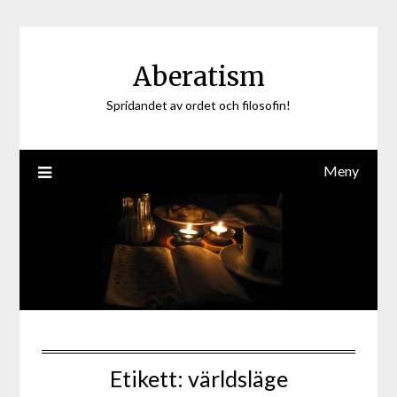
Hoppa
till
innehåll
Aberatism
Spridandet av ordet och filosofin!
Meny
Etikett:
världsläge