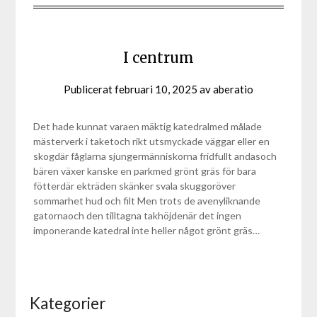
I centrum
Publicerat
februari 10, 2025
av
aberatio
Det hade kunnat varaen mäktig katedralmed målade
mästerverk i taketoch rikt utsmyckade väggar eller en
skogdär fåglarna sjungermänniskorna fridfullt andasoch
bären växer kanske en parkmed grönt gräs för bara
fötterdär ekträden skänker svala skuggoröver
sommarhet hud och filt Men trots de avenyliknande
gatornaoch den tilltagna takhöjdenär det ingen
imponerande katedral inte heller något grönt gräs…
Kategorier