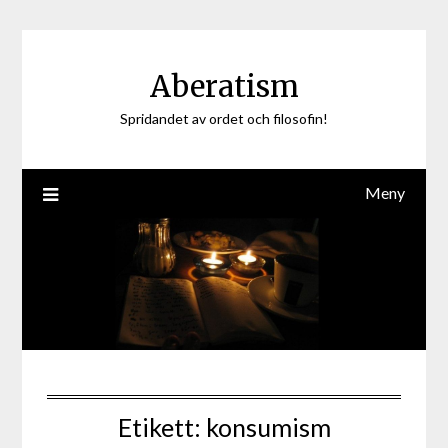
Hoppa
till
innehåll
Aberatism
Spridandet av ordet och filosofin!
Meny
Etikett:
konsumism