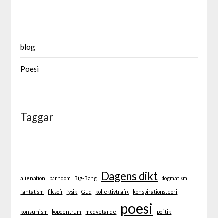
blog
Poesi
Taggar
Dagens dikt
alienation
barndom
Big-Bang
dogmatism
fantatism
filosofi
fysik
Gud
kollektivtrafik
konspirationsteori
poesi
konsumism
köpcentrum
medvetande
politik