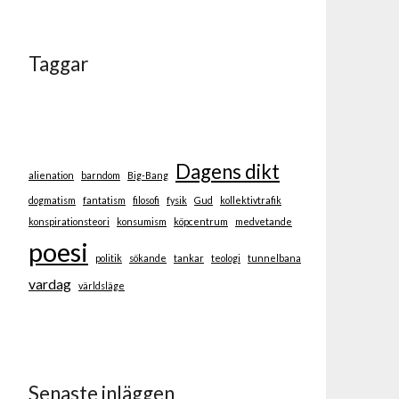
Taggar
Dagens dikt
alienation
barndom
Big-Bang
dogmatism
fantatism
filosofi
fysik
Gud
kollektivtrafik
konspirationsteori
konsumism
köpcentrum
medvetande
poesi
politik
sökande
tankar
teologi
tunnelbana
vardag
världsläge
Senaste inläggen