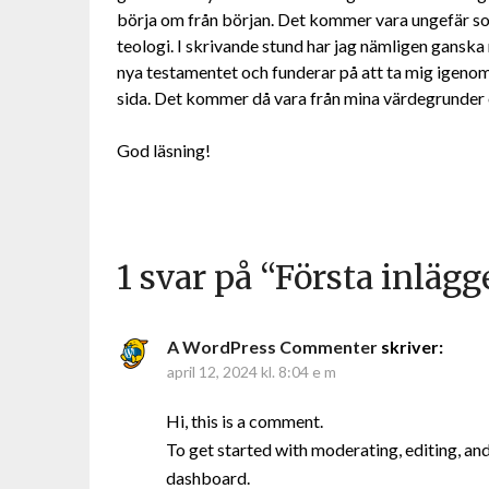
börja om från början. Det kommer vara ungefär so
teologi. I skrivande stund har jag nämligen ganska 
nya testamentet och funderar på att ta mig igenom 
sida. Det kommer då vara från mina värdegrunder 
God läsning!
1 svar på “
Första inlägg
A WordPress Commenter
skriver:
april 12, 2024 kl. 8:04 e m
Hi, this is a comment.
To get started with moderating, editing, an
dashboard.