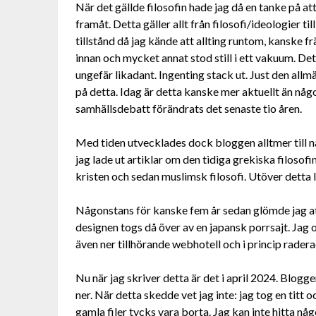
När det gällde filosofin hade jag då en tanke på at
framåt. Detta gäller allt från filosofi/ideologier t
tillstånd då jag kände att allting runtom, kanske 
innan och mycket annat stod still i ett vakuum. Det v
ungefär likadant. Ingenting stack ut. Just den al
på detta. Idag är detta kanske mer aktuellt än nå
samhällsdebatt förändrats det senaste tio åren.
Med tiden utvecklades dock bloggen alltmer till nå
jag lade ut artiklar om den tidiga grekiska filosof
kristen och sedan muslimsk filosofi. Utöver detta l
Någonstans för kanske fem år sedan glömde jag 
designen togs då över av en japansk porrsajt. Jag 
även ner tillhörande webhotell och i princip raderad
Nu när jag skriver detta är det i april 2024. Blogg
ner. När detta skedde vet jag inte: jag tog en titt 
gamla filer tycks vara borta. Jag kan inte hitta n