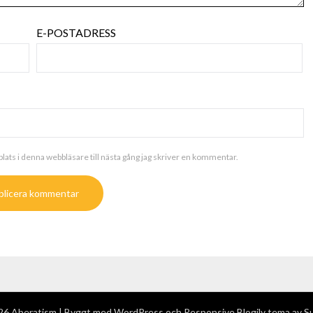
E-POSTADRESS
ats i denna webbläsare till nästa gång jag skriver en kommentar.
6 Aberatism
| Byggt med WordPress och
Responsive Blogily
tema av S