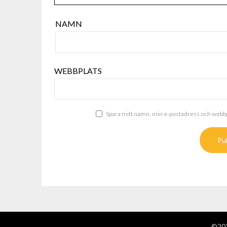
NAMN
WEBBPLATS
Spara mitt namn, min e-postadress och webbpl
©202