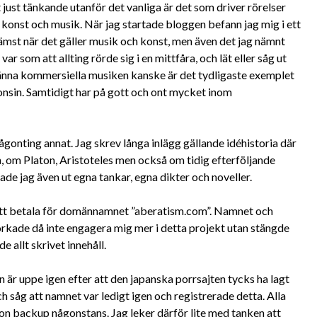
t just tänkande utanför det vanliga är det som driver rörelser
ill konst och musik. När jag startade bloggen befann jag mig i ett
främst när det gäller musik och konst, men även det jag nämnt
ar som att allting rörde sig i en mittfåra, och lät eller såg ut
lmänna kommersiella musiken kanske är det tydligaste exemplet
gonsin. Samtidigt har på gott och ont mycket inom
gonting annat. Jag skrev långa inlägg gällande idéhistoria där
in, om Platon, Aristoteles men också om tidig efterföljande
ade jag även ut egna tankar, egna dikter och noveller.
att betala för domännamnet ”aberatism.com”. Namnet och
orkade då inte engagera mig mer i detta projekt utan stängde
e allt skrivet innehåll.
en är uppe igen efter att den japanska porrsajten tycks ha lagt
och såg att namnet var ledigt igen och registrerade detta. Alla
ågon backup någonstans. Jag leker därför lite med tanken att