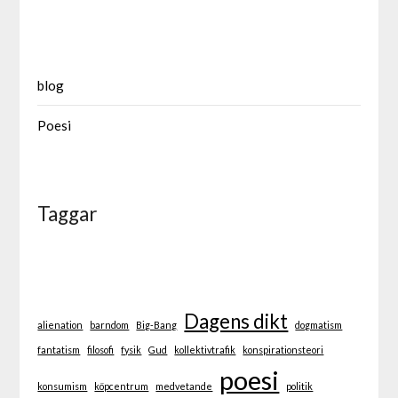
blog
Poesi
Taggar
Dagens dikt
alienation
barndom
Big-Bang
dogmatism
fantatism
filosofi
fysik
Gud
kollektivtrafik
konspirationsteori
poesi
konsumism
köpcentrum
medvetande
politik