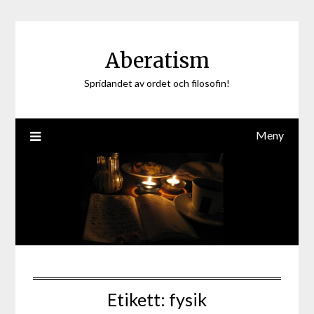
Hoppa
till
innehåll
Aberatism
Spridandet av ordet och filosofin!
Meny
Etikett:
fysik