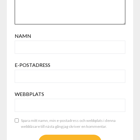
NAMN
E-POSTADRESS
WEBBPLATS
Spara mitt namn, min e-postadress och webbplats i denna
webbläsare till nästa gång jag skriver en kommentar.