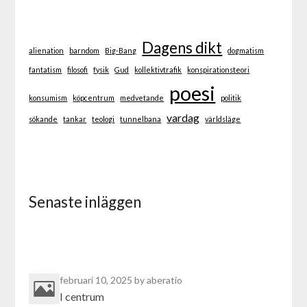
Dagens dikt
alienation
barndom
Big-Bang
dogmatism
fantatism
filosofi
fysik
Gud
kollektivtrafik
konspirationsteori
poesi
konsumism
köpcentrum
medvetande
politik
vardag
sökande
tankar
teologi
tunnelbana
världsläge
Senaste inläggen
februari 10, 2025
by aberatio
I centrum