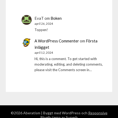
EvaT
om
Boken
april 26, 2024
Toppen!
A WordPress Commenter
om
Första
inlägget
april 12, 2024
Hi, this is a comment. To get started with
moderating, editing, and deleting comments,
please visit the Comments screen in…
©2026 Aberatism
| Byggt med WordPress och
Responsive
Blogily
tema av Superb