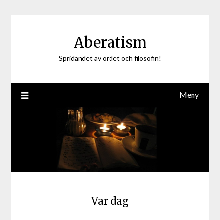
Hoppa
till
innehåll
Aberatism
Spridandet av ordet och filosofin!
Meny
Var dag