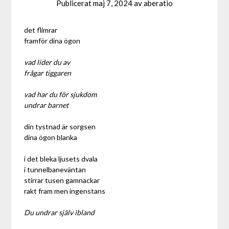
Publicerat
maj 7, 2024
av
aberatio
det flimrar
framför dina ögon
vad lider du av
frågar tiggaren
vad har du för sjukdom
undrar barnet
din tystnad är sorgsen
dina ögon blanka
i det bleka ljusets dvala
i tunnelbaneväntan
stirrar tusen gamnackar
rakt fram men ingenstans
Du undrar själv ibland