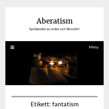
Hoppa
till
innehåll
Aberatism
Spridandet av ordet och filosofin!
Meny
Etikett:
fantatism