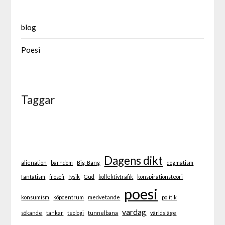
blog
Poesi
Taggar
Dagens dikt
alienation
barndom
Big-Bang
dogmatism
fantatism
filosofi
fysik
Gud
kollektivtrafik
konspirationsteori
poesi
konsumism
köpcentrum
medvetande
politik
vardag
sökande
tankar
teologi
tunnelbana
världsläge